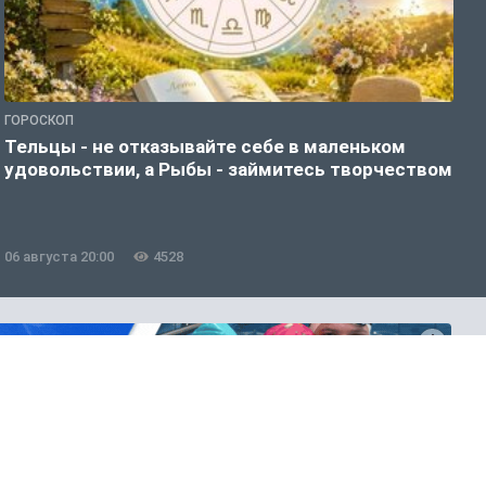
ГОРОСКОП
Г
Тельцы - не отказывайте себе в маленьком
Т
удовольствии, а Рыбы - займитесь творчеством
д
06 августа 20:00
4528
0