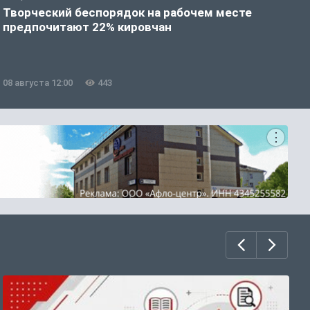
Творческий беспорядок на рабочем месте
Ж
предпочитают 22% кировчан
м
08 августа 12:00
443
0