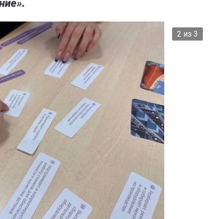
ние».
2 из 3