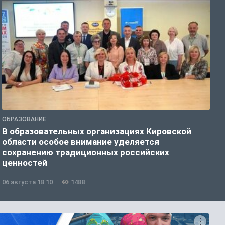
ОБРАЗОВАНИЕ
О
В образовательных организациях Кировской
В
области особое внимание уделяется
с
сохранению традиционных российских
ценностей
06 августа 18:10
1488
0