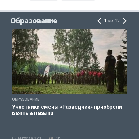
Образование
1 из 12
ОБРАЗОВАНИЕ
О
Участники смены «Разведчик» приобрели
важные навыки
08 августа 17:10
735
0