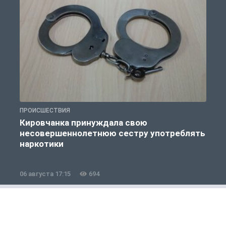
ПРОИСШЕСТВИЯ
П
Кировчанка принуждала свою
несовершеннолетнюю сестру употреблять
к
наркотики
06 августа 17:15
694
0