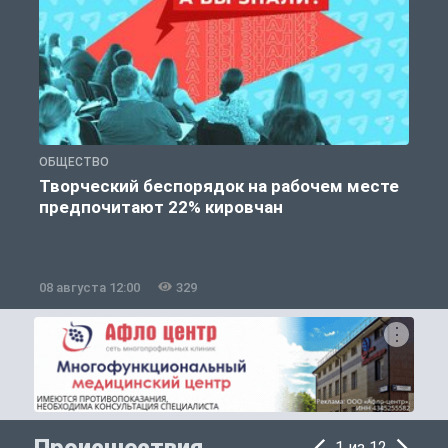
ОБЩЕСТВО
П
Творческий беспорядок на рабочем месте
предпочитают 22% кировчан
08 августа 12:00
329
0
Происшествия
1 из 12