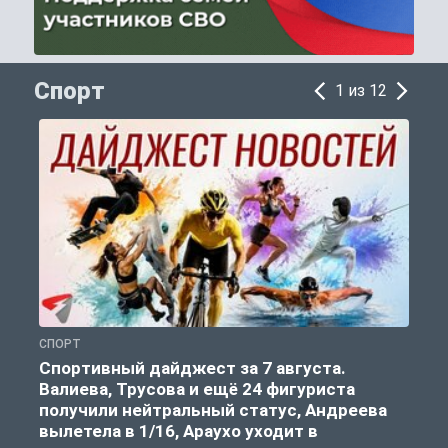
Спорт
1 из 12
СПОРТ
С
Спортивный дайджест за 7 августа.
Валиева, Трусова и ещё 24 фигуриста
получили нейтральный статус, Андреева
вылетела в 1/16, Араухо уходит в