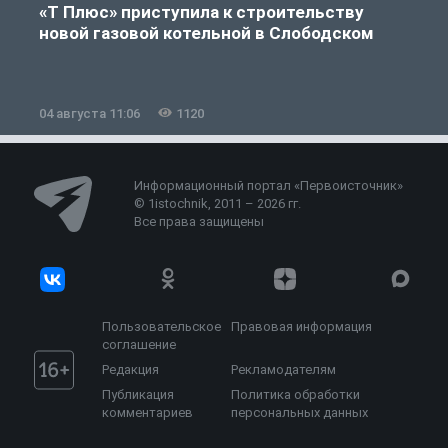
«Т Плюс» приступила к строительству
новой газовой котельной в Слободском
04 августа 11:06
1120
0
Информационный портал «Первоисточник»
© 1istochnik, 2011 – 2026 гг.
Все права защищены
Пользовательское
Правовая информация
соглашение
Редакция
Рекламодателям
Публикация
Политика обработки
комментариев
персональных данных