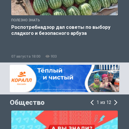
ПОЛЕЗНО ЗНАТЬ
П
Роспотребнадзор дал советы по выбору
сладкого и безопасного арбуза
07 августа 18:00
933
0
Общество
1 из 12