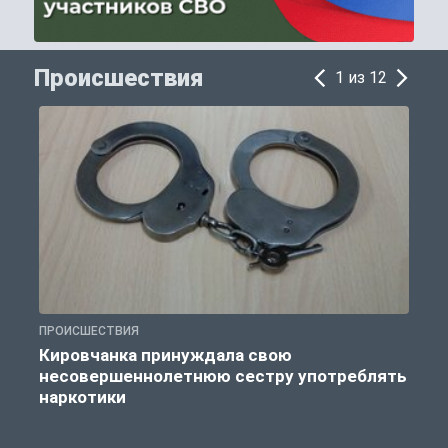
Происшествия
1 из 12
ПРОИСШЕСТВИЯ
П
Кировчанка принуждала свою
несовершеннолетнюю сестру употреблять
к
наркотики