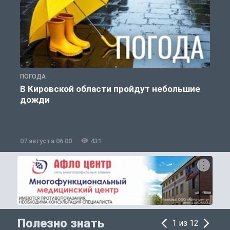
ПОГОДА
Г
В Кировской области пройдут небольшие
дожди
07 августа 06:00
431
0
Полезно знать
1 из 12