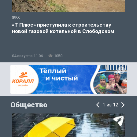
ЖКХ
Ж
«Т Плюс» приступила к строительству
новой газовой котельной в Слободском
04 августа 11:06
1050
0
Общество
1 из 12