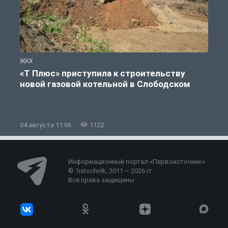
ЖКХ
Ж
«Т Плюс» приступила к строительству
новой газовой котельной в Слободском
04 августа 11:06
1122
0
Информационный портал «Первоисточник»
© 1istochnik, 2011 – 2026 гг.
Все права защищены