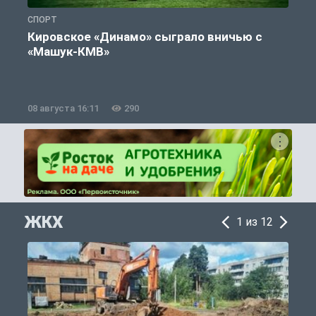
СПОРТ
С
Кировское «Динамо» сыграло вничью с
«Машук-КМВ»
в
08 августа 16:11
290
0
ЖКХ
1 из 12