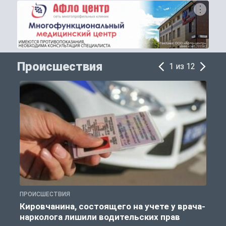
Происшествия
1 из 12
ПРОИСШЕСТВИЯ
П
Кировчанина, состоящего на учете у врача-
нарколога лишили водительских прав