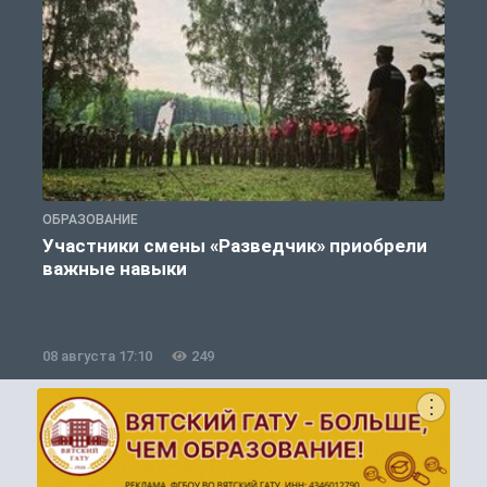
ОБРАЗОВАНИЕ
П
Участники смены «Разведчик» приобрели
К
важные навыки
08 августа 17:10
249
0