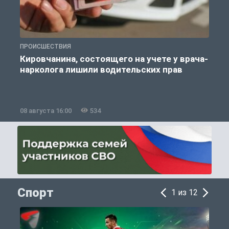
ПРОИСШЕСТВИЯ
П
Кировчанина, состоящего на учете у врача-
нарколога лишили водительских прав
08 августа 16:00
534
0
Спорт
1 из 12