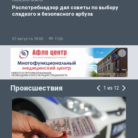
Роспотребнадзор дал советы по выбору
сладкого и безопасного арбуза
07 августа 18:00
1126
0
Происшествия
1 из 12