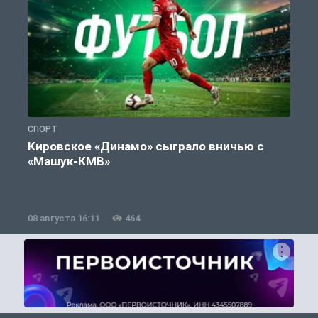
СПОРТ
С
Кировское «Динамо» сыграло вничью с
«Машук-КМВ»
в
08 августа 16:11
464
0