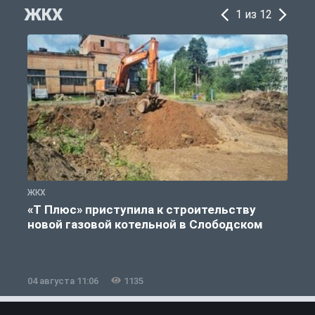
ЖКХ
1 из 12
ЖКХ
Ж
«Т Плюс» приступила к строительству
новой газовой котельной в Слободском
04 августа 11:06
1135
0