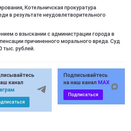
ирования, Котельничская прокуратура
еди в результате неудовлетворительного
ением о взыскании с администрации города в
пенсации причиненного морального вреда. Суд
 тыс. рублей.
писывайтесь
Подписывайтесь
наш канал
на наш канал
MAX
еграм
Подписаться
одписаться