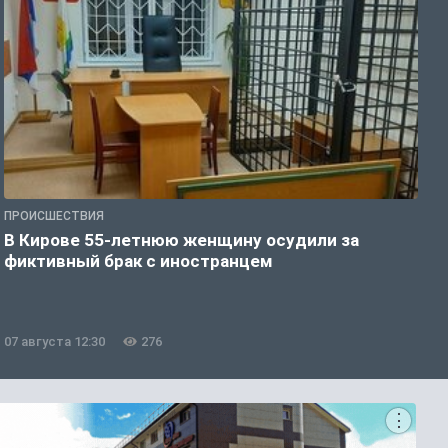
ПРОИСШЕСТВИЯ
П
В Кирове 55-летнюю женщину осудили за
В
фиктивный брак с иностранцем
07 августа 12:30
276
0