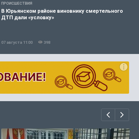
ПРОИСШЕСТВИЯ
П
В Юрьянском районе виновнику смертельного
С
ДТП дали «условку»
т
07 августа 11:00
398
0