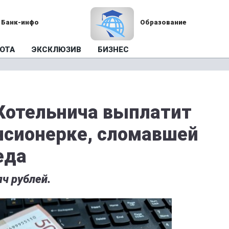
Банк-инфо
Образование
ОТА
ЭКСКЛЮЗИВ
БИЗНЕС
Котельнича выплатит
нсионерке, сломавшей
еда
яч рублей.