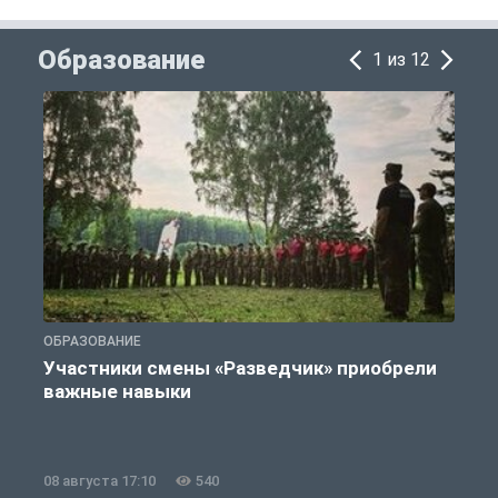
Образование
1 из 12
ОБРАЗОВАНИЕ
О
Участники смены «Разведчик» приобрели
важные навыки
08 августа 17:10
540
0