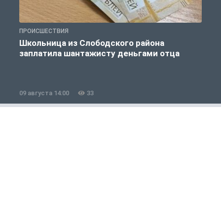
ПРОИСШЕСТВИЯ
П
Школьница из Слободского района
К
заплатила шантажисту деньгами отца
09 августа 14:00
33
0
Авто
1 из 12