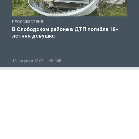
ПРОИСШЕСТВИЯ
П
В Слободском районе в ДТП погибла 18-
летняя девушка
10 августа 12:03
165
1
Авто
1 из 12