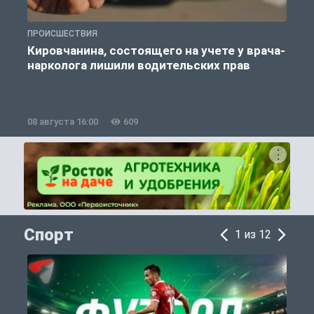
ПРОИСШЕСТВИЯ
П
Кировчанина, состоящего на учете у врача-
нарколога лишили водительских прав
08 августа 16:00
609
0
Спорт
1 из 12