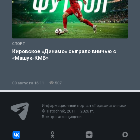
СПОРТ
С
Кировское «Динамо» сыграло вничью с
«Машук-КМВ»
в
08 августа 16:11
507
0
Информационный портал «Первоисточник»
© 1istochnik, 2011 – 2026 гг.
Все права защищены