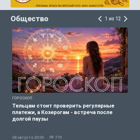
Общество
1 из 12
ГОРОСКОП
О
Тельцам стоит проверить регулярные
платежи, а Козерогам - встреча после
долгой паузы
08 августа 20:00
779
0