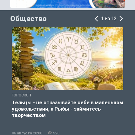
Общество
1 из 12
ГОРОСКОП
О
Тельцы - не отказывайте себе в маленьком
удовольствии, а Рыбы - займитесь
творчеством
06 августа 20:00
520
0