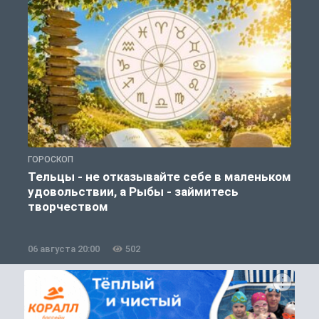
ГОРОСКОП
Г
Тельцы - не отказывайте себе в маленьком
удовольствии, а Рыбы - займитесь
творчеством
06 августа 20:00
502
0