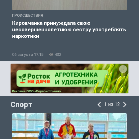
ПРОИСШЕСТВИЯ
П
Кировчанка принуждала свою
несовершеннолетнюю сестру употреблять
к
наркотики
06 августа 17:15
432
0
Спорт
1 из 12