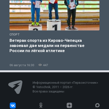
СПОРТ
С
Ветеран спорта из Кирово-Чепецка
завоевал две медали на первенстве
России по лёгкой атлетике
06 августа 16:30
447
0
Информационный портал «Первоисточник»
© 1istochnik, 2011 – 2026 гг.
Все права защищены