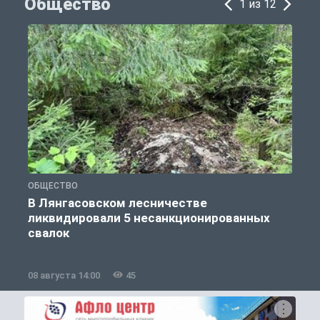
Общество
1 из 12
ОБЩЕСТВО
О
В Лянгасовском лесничестве
ликвидировали 5 несанкционированных
свалок
08 августа 14:00
45
0