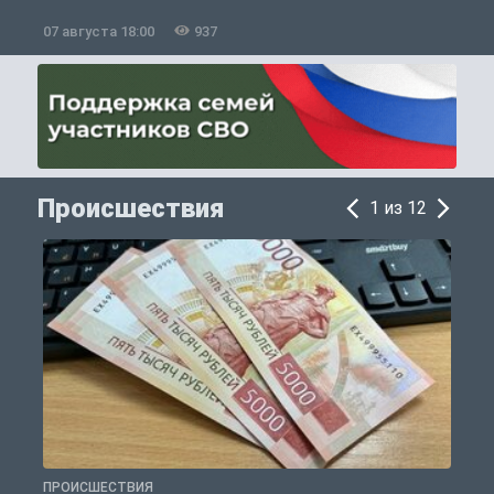
07 августа 18:00
937
0
Происшествия
1 из 12
ПРОИСШЕСТВИЯ
П