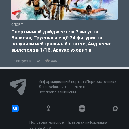
СПОРТ
С
Спортивный дайджест за 7 августа.
Валиева, Трусова и ещё 24 фигуриста
получили нейтральный статус, Андреева
вылетела в 1/16, Араухо уходит в
«Ливерпуль»
08 августа 10:45
446
0
Информационный портал «Первоисточник»
© 1istochnik, 2011 – 2026 гг.
Все права защищены
Пользовательское
Правовая информация
соглашение