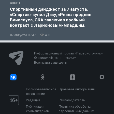
СПОРТ
С
Спортивный дайджест за 7 августа.
«Спартак» купил Даку, «Реал» продлил
Винисиуса, СКА заключил пробный
контракт с Ларионовым-младшим.
07 августа 09:47
403
0
Информационный портал «Первоисточник»
© 1istochnik, 2011 – 2026 гг.
Все права защищены
Пользовательское
Правовая информация
соглашение
Редакция
Рекламодателям
Публикация
Политика обработки
комментариев
персональных данных