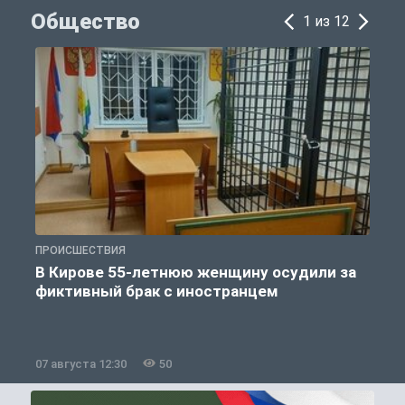
Общество
1 из 12
ПРОИСШЕСТВИЯ
П
В Кирове 55-летнюю женщину осудили за
фиктивный брак с иностранцем
07 августа 12:30
50
0