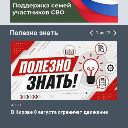
Полезно знать
1 из 12
АВТО
П
В Кирове 8 августа ограничат движение