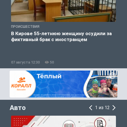
ПРОИСШЕСТВИЯ
П
В Кирове 55-летнюю женщину осудили за
фиктивный брак с иностранцем
07 августа 12:30
50
0
Авто
1 из 12