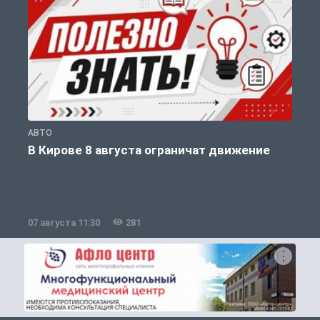
АВТО
П
В Кирове 8 августа ограничат движение
07 августа 11:30
281
0