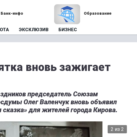
Банк-инфо
Образование
ОТА
ЭКСКЛЮЗИВ
БИЗНЕС
Вятка вновь зажигает
аздников председатель Союзам
осдумы Олег Валенчук вновь объявил
я сказка» для жителей города Кирова.
2 из 2