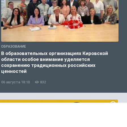
ОБРАЗОВАНИЕ
О
В образовательных организациях Кировской
К
области особое внимание уделяется
т
сохранению традиционных российских
ценностей
06 августа 18:10
832
0