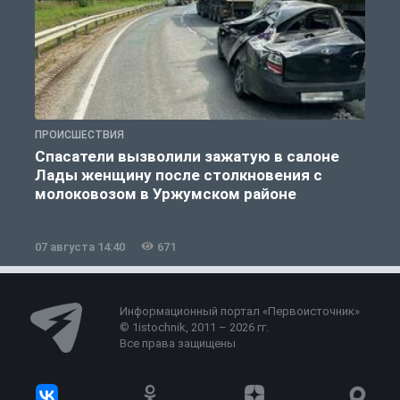
ПРОИСШЕСТВИЯ
П
Спасатели вызволили зажатую в салоне
Лады женщину после столкновения с
молоковозом в Уржумском районе
07 августа 14:40
671
0
Информационный портал «Первоисточник»
© 1istochnik, 2011 – 2026 гг.
Все права защищены