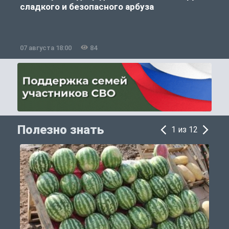
сладкого и безопасного арбуза
07 августа 18:00
84
0
Полезно знать
1 из 12