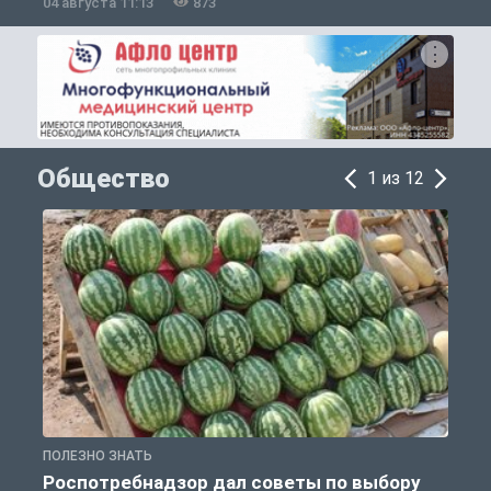
04 августа 11:13
873
2
Общество
1 из 12
ПОЛЕЗНО ЗНАТЬ
О
Роспотребнадзор дал советы по выбору