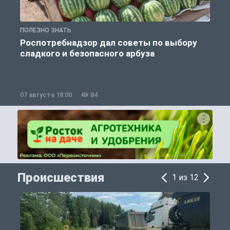
ПОЛЕЗНО ЗНАТЬ
П
Роспотребнадзор дал советы по выбору
сладкого и безопасного арбуза
07 августа 18:00
84
0
Происшествия
1 из 12