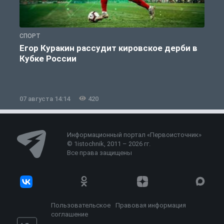
СПОРТ
С
Егор Куракин рассудит кировское дерби в
Кубке России
«
07 августа 14:14
420
0
Информационный портал «Первоисточник»
© 1istochnik, 2011 – 2026 гг.
Все права защищены
Пользовательское
Правовая информация
соглашение