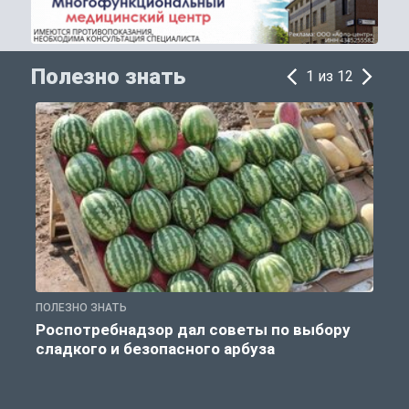
Полезно знать
1 из 12
ПОЛЕЗНО ЗНАТЬ
П
Роспотребнадзор дал советы по выбору
сладкого и безопасного арбуза