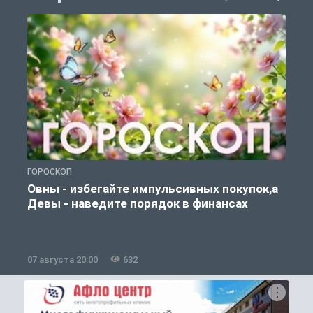
ГОРОСКОП
П
Овны - избегайте импульсивных покупок,а
Девы - наведите порядок в финансах
07 августа 20:00
632
0