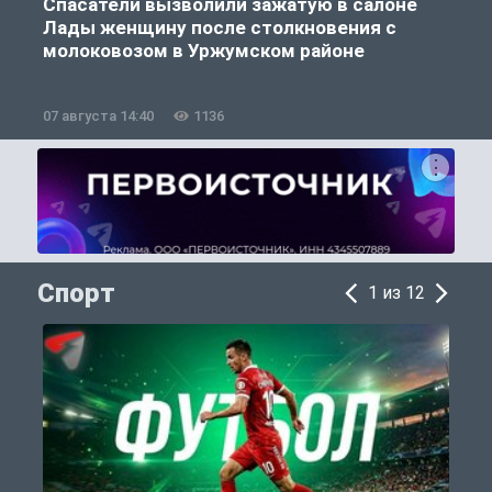
Спасатели вызволили зажатую в салоне
Лады женщину после столкновения с
молоковозом в Уржумском районе
07 августа 14:40
1136
0
Спорт
1 из 12