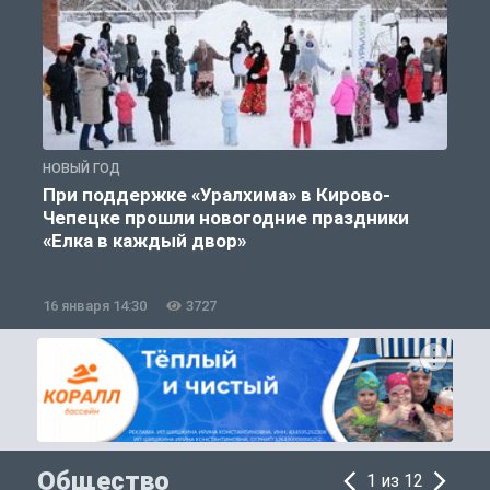
НОВЫЙ ГОД
Н
При поддержке «Уралхима» в Кирово-
Чепецке прошли новогодние праздники
«Елка в каждый двор»
16 января 14:30
3727
1
Общество
1 из 12