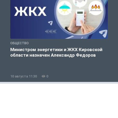
ОБЩЕСТВО
П
Министром энергетики и ЖКХ Кировской
области назначен Александр Федоров
10 августа 11:30
0
1