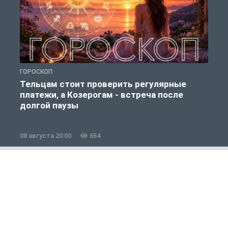
ГОРОСКОП
О
Тельцам стоит проверить регулярные
платежи, а Козерогам - встреча после
долгой паузы
08 августа 20:00
654
0
Полезно знать
1 из 12