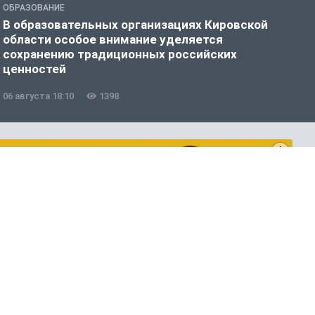
ОБРАЗОВАНИЕ
О
В образовательных организациях Кировской
В
области особое внимание уделяется
с
сохранению традиционных российских
ценностей
06 августа 18:10
1398
0