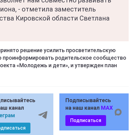
озволяет нам совместно развивать
иона, - отметила заместитель
ства Кировской области Светлана
принято решение усилить просветительскую
о проинформировать родительское сообщество
оекта «Молодежь и дети», и утвержден план
писывайтесь
Подписывайтесь
наш канал
на наш канал
MAX
еграм
Подписаться
одписаться