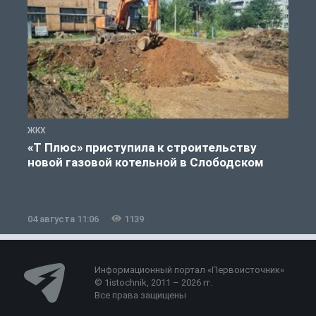
ЖКХ
Ж
«Т Плюс» приступила к строительству
новой газовой котельной в Слободском
04 августа 11:06
1139
0
Информационный портал «Первоисточник»
© 1istochnik, 2011 – 2026 гг.
Все права защищены