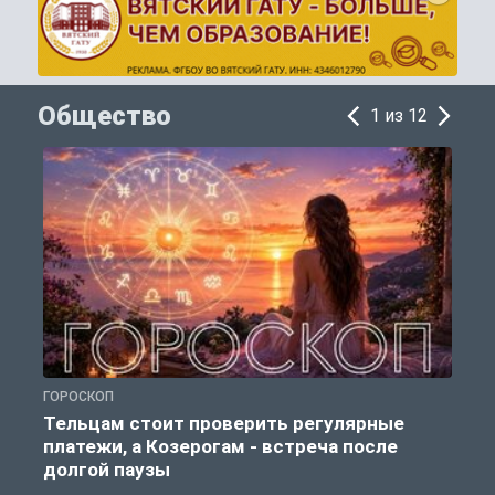
Общество
1 из 12
ГОРОСКОП
О
Тельцам стоит проверить регулярные
платежи, а Козерогам - встреча после
долгой паузы