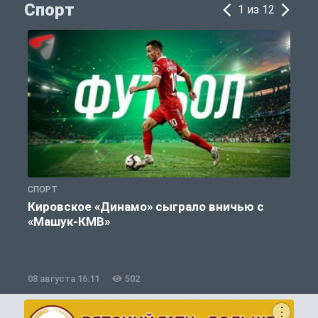
Спорт
1 из 12
СПОРТ
С
Кировское «Динамо» сыграло вничью с
«Машук-КМВ»
в
08 августа 16:11
502
0