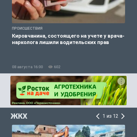
ПРОИСШЕСТВИЯ
П
Кировчанина, состоящего на учете у врача-
нарколога лишили водительских прав
08 августа 16:00
602
0
ЖКХ
1 из 12