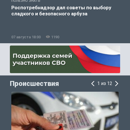
ПОЛЕЗНО ЗНАТЬ
П
Роспотребнадзор дал советы по выбору
сладкого и безопасного арбуза
07 августа 18:00
1190
0
Происшествия
1 из 12