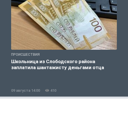
ПРОИСШЕСТВИЯ
П
Школьница из Слободского района
К
заплатила шантажисту деньгами отца
09 августа 14:00
410
0