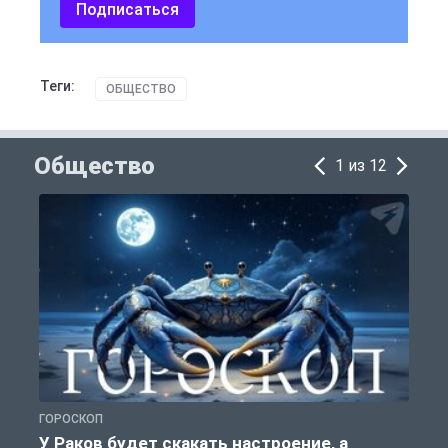
Подписаться
Теги:
ОБЩЕСТВО
Общество
1 из 12
ГОРОСКОП
О
У Раков будет скакать настроение, а