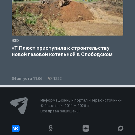
ЖКХ
Ж
«Т Плюс» приступила к строительству
новой газовой котельной в Слободском
04 августа 11:06
1222
0
Информационный портал «Первоисточник»
© 1istochnik, 2011 – 2026 гг.
Все права защищены