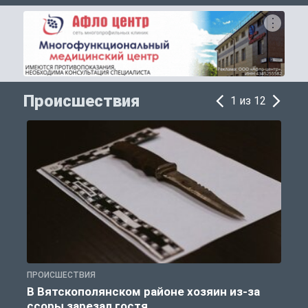
Происшествия
1 из 12
ПРОИСШЕСТВИЯ
П
В Вятскополянском районе хозяин из-за
ссоры зарезал гостя