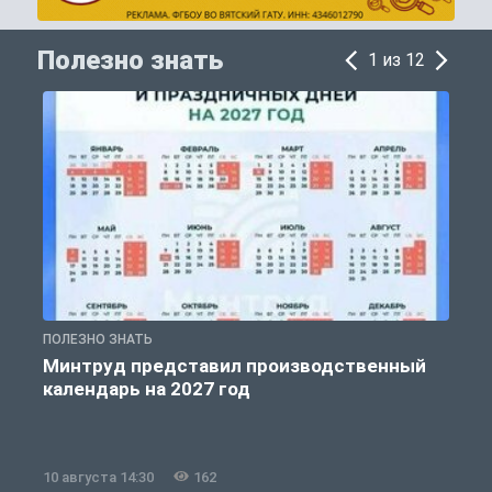
Полезно знать
1 из 12
ПОЛЕЗНО ЗНАТЬ
П
Минтруд представил производственный
календарь на 2027 год
10 августа 14:30
162
1