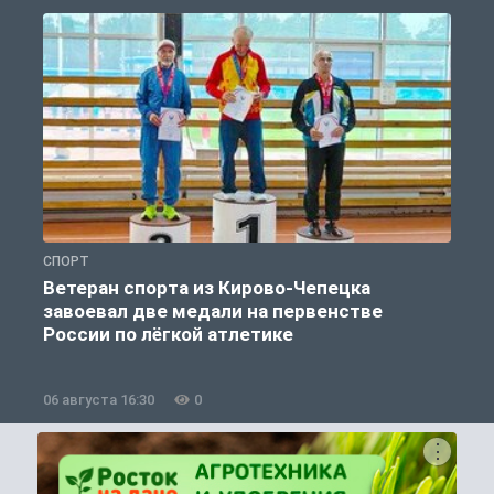
СПОРТ
С
Ветеран спорта из Кирово-Чепецка
завоевал две медали на первенстве
России по лёгкой атлетике
06 августа 16:30
0
0