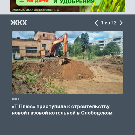
ЖКХ
1 из 12
ЖКХ
Ж
«Т Плюс» приступила к строительству
новой газовой котельной в Слободском