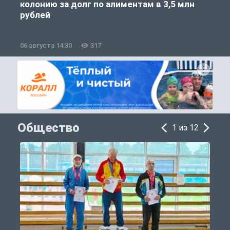
колонию за долг по алиментам в 3,5 млн
рублей
06 августа 14:30
317
0
Общество
1 из 12