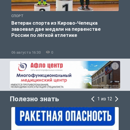
СПОРТ
О
Ветеран спорта из Кирово-Чепецка
завоевал две медали на первенстве
России по лёгкой атлетике
06 августа 16:30
0
0
Полезно знать
1 из 12