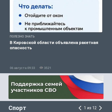
ПОЛЕЗНО ЗНАТЬ
Т
В Кировской области объявлена ракетная
опасность
06 августа 09:33
3521
0
Спорт
1 из 12