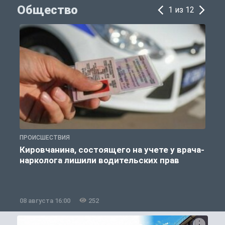
Общество
1 из 12
ПРОИСШЕСТВИЯ
О
Кировчанина, состоящего на учете у врача-
нарколога лишили водительских прав
08 августа 16:00
252
0