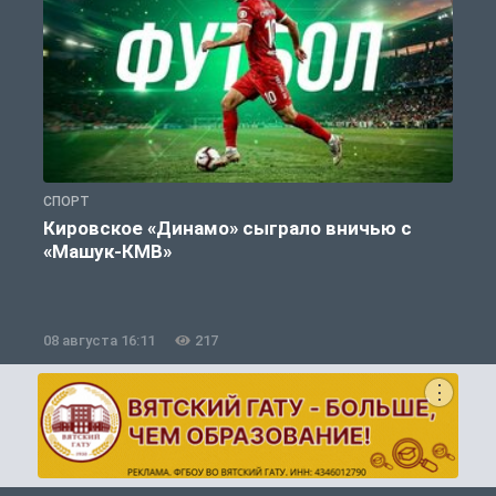
СПОРТ
С
Кировское «Динамо» сыграло вничью с
«Машук-КМВ»
в
08 августа 16:11
217
0