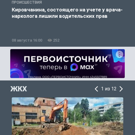
ПРОИСШЕСТВИЯ
П
Кировчанина, состоящего на учете у врача-
нарколога лишили водительских прав
08 августа 16:00
252
0
ЖКХ
1 из 12