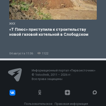
ЖКХ
Ж
«Т Плюс» приступила к строительству
новой газовой котельной в Слободском
04 августа 11:06
1122
0
Информационный портал «Первоисточник»
© 1istochnik, 2011 – 2026 гг.
Все права защищены
Пользовательское
Правовая информация