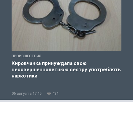
ПРОИСШЕСТВИЯ
П
Кировчанка принуждала свою
несовершеннолетнюю сестру употреблять
к
наркотики
06 августа 17:15
431
0