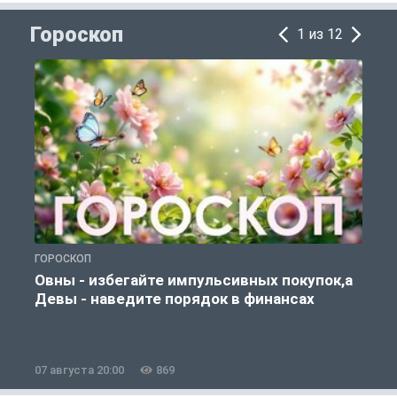
Гороскоп
1 из 12
ГОРОСКОП
Г
Овны - избегайте импульсивных покупок,а
Девы - наведите порядок в финансах
07 августа 20:00
869
0