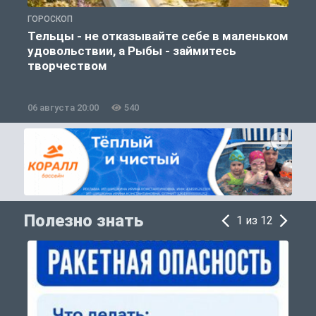
ГОРОСКОП
О
Тельцы - не отказывайте себе в маленьком
удовольствии, а Рыбы - займитесь
творчеством
06 августа 20:00
540
0
Полезно знать
1 из 12