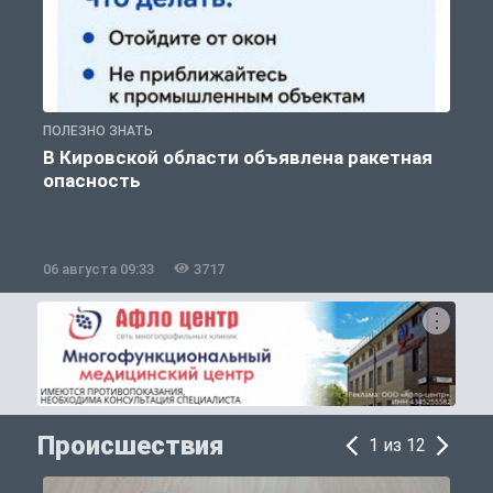
ПОЛЕЗНО ЗНАТЬ
Т
В Кировской области объявлена ракетная
опасность
06 августа 09:33
3717
0
Происшествия
1 из 12