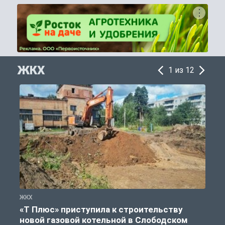
ЖКХ
1 из 12
ЖКХ
Ж
«Т Плюс» приступила к строительству
новой газовой котельной в Слободском