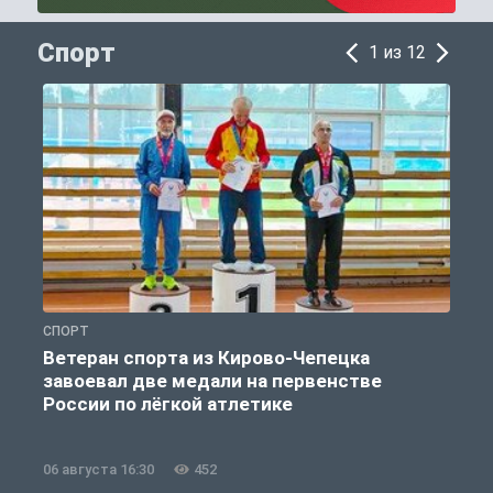
Спорт
1 из 12
СПОРТ
С
Ветеран спорта из Кирово-Чепецка
завоевал две медали на первенстве
России по лёгкой атлетике
06 августа 16:30
452
0