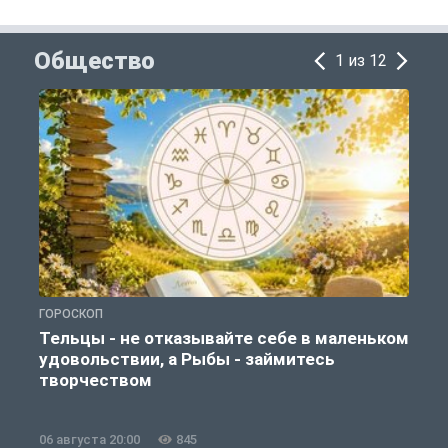
Общество
1 из 12
ГОРОСКОП
О
Тельцы - не отказывайте себе в маленьком
удовольствии, а Рыбы - займитесь
творчеством
06 августа 20:00
845
0