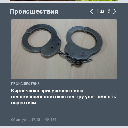
Происшествия
1 из 12
ПРОИСШЕСТВИЯ
П
Кировчанка принуждала свою
несовершеннолетнюю сестру употреблять
к
наркотики
06 августа 17:15
585
0