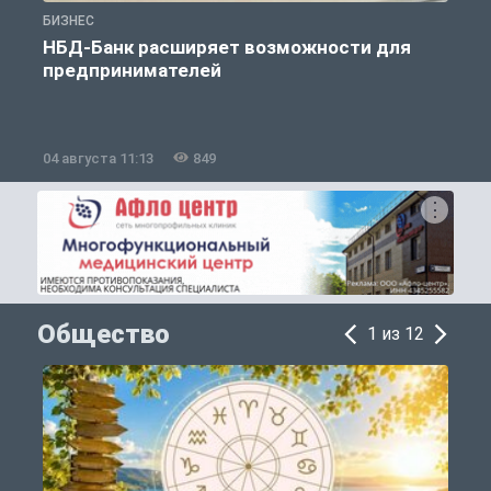
БИЗНЕС
Б
НБД-Банк расширяет возможности для
предпринимателей
04 августа 11:13
849
2
Общество
1 из 12