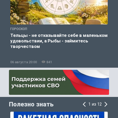
ГОРОСКОП
О
Тельцы - не отказывайте себе в маленьком
удовольствии, а Рыбы - займитесь
творчеством
06 августа 20:00
841
0
Полезно знать
1 из 12