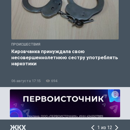
ПРОИСШЕСТВИЯ
П
Кировчанка принуждала свою
несовершеннолетнюю сестру употреблять
к
наркотики
06 августа 17:15
694
0
ЖКХ
1 из 12