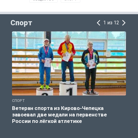
Спорт
1 из 12
СПОРТ
С
Ветеран спорта из Кирово-Чепецка
завоевал две медали на первенстве
России по лёгкой атлетике