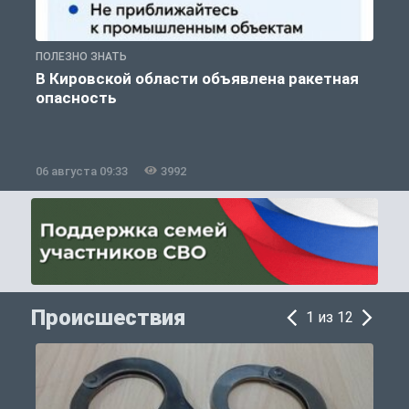
ПОЛЕЗНО ЗНАТЬ
Т
В Кировской области объявлена ракетная
опасность
06 августа 09:33
3992
0
Происшествия
1 из 12