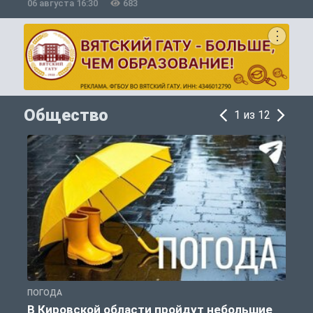
06 августа 16:30
683
0
Общество
1 из 12
ПОГОДА
Г
В Кировской области пройдут небольшие