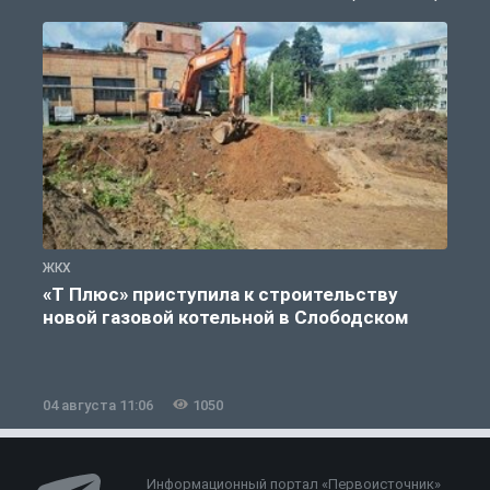
ЖКХ
Ж
«Т Плюс» приступила к строительству
новой газовой котельной в Слободском
04 августа 11:06
1050
0
Информационный портал «Первоисточник»