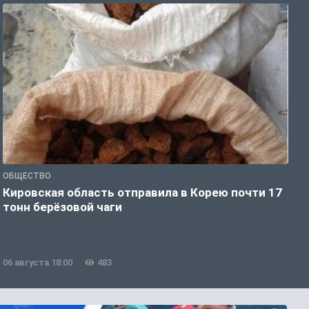
ОБЩЕСТВО
О
Кировская область отправила в Корею почти 17
Д
тонн берёзовой чаги
г
06 августа 18:00
483
0