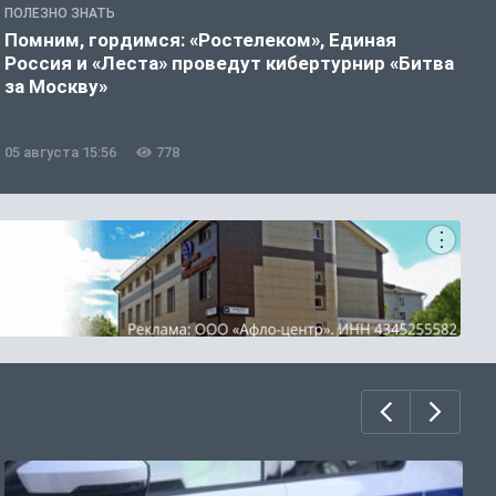
ПОЛЕЗНО ЗНАТЬ
П
Помним, гордимся: «Ростелеком», Единая
А
Россия и «Леста» проведут кибертурнир «Битва
о
за Москву»
05 августа 15:56
778
0