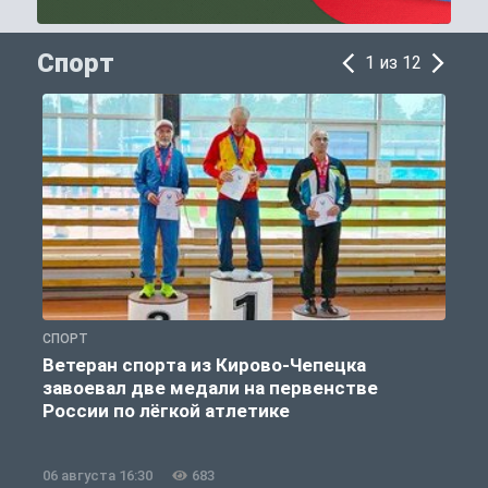
Спорт
1 из 12
СПОРТ
С
Ветеран спорта из Кирово-Чепецка
завоевал две медали на первенстве
России по лёгкой атлетике
06 августа 16:30
683
0