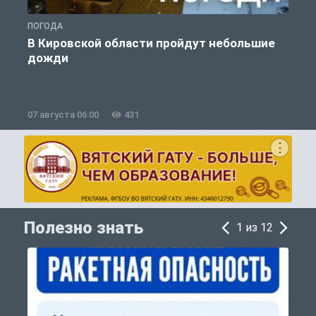
ПОГОДА
Г
В Кировской области пройдут небольшие
дожди
07 августа 06:00
431
0
Полезно знать
1 из 12