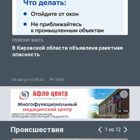
ПОЛЕЗНО ЗНАТЬ
Т
В Кировской области объявлена ракетная
опасность
06 августа 09:33
3996
0
Происшествия
1 из 12