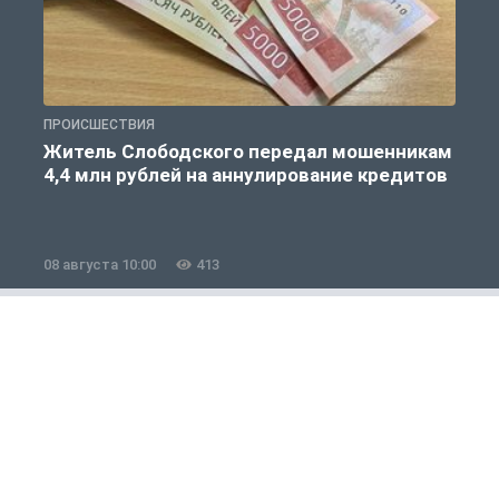
ПРОИСШЕСТВИЯ
П
Житель Слободского передал мошенникам
4,4 млн рублей на аннулирование кредитов
08 августа 10:00
413
0
Общество
1 из 12