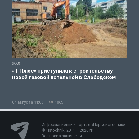
ЖКХ
Ж
«Т Плюс» приступила к строительству
новой газовой котельной в Слободском
04 августа 11:06
1065
0
Информационный портал «Первоисточник»
© 1istochnik, 2011 – 2026 гг.
Все права защищены