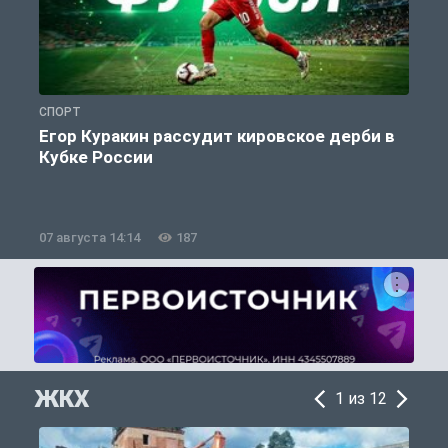
СПОРТ
С
Егор Куракин рассудит кировское дерби в
Кубке России
«
07 августа 14:14
187
0
ЖКХ
1 из 12