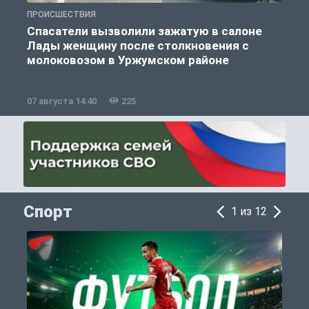
ПРОИСШЕСТВИЯ
П
Спасатели вызволили зажатую в салоне
Лады женщину после столкновения с
молоковозом в Уржумском районе
07 августа 14:40
225
0
Спорт
1 из 12