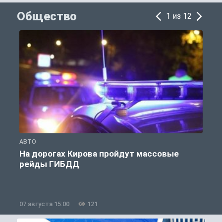
Общество
1 из 12
АВТО
О
На дорогах Кирова пройдут массовые
рейды ГИБДД
07 августа 15:00
121
0