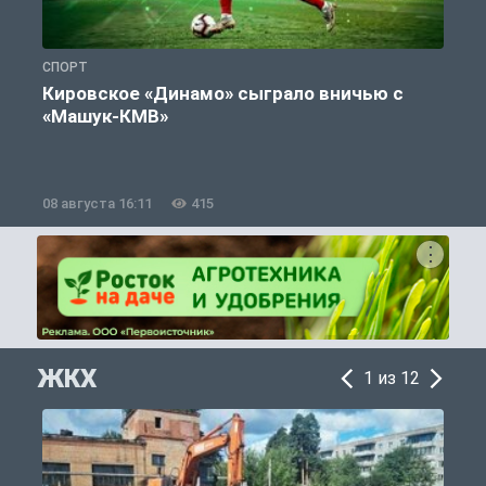
СПОРТ
С
Кировское «Динамо» сыграло вничью с
«Машук-КМВ»
в
08 августа 16:11
415
0
ЖКХ
1 из 12