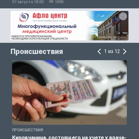
07 августа 18:00
1098
0
Происшествия
1 из 12
ПРОИСШЕСТВИЯ
П
Кировчанина, состоящего на учете у врача-