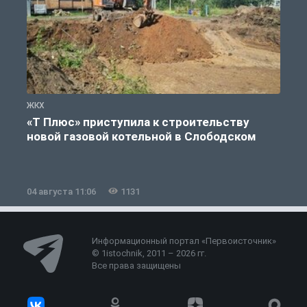
ЖКХ
Ж
«Т Плюс» приступила к строительству
новой газовой котельной в Слободском
04 августа 11:06
1131
0
Информационный портал «Первоисточник»
© 1istochnik, 2011 – 2026 гг.
Все права защищены