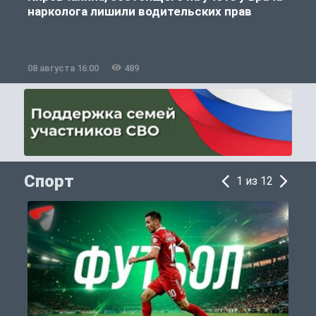
нарколога лишили водительских прав
08 августа 16:00
489
0
Спорт
1 из 12