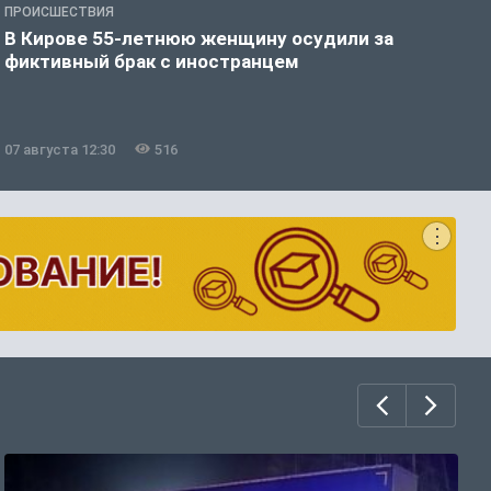
ПРОИСШЕСТВИЯ
П
В Кирове 55-летнюю женщину осудили за
В
фиктивный брак с иностранцем
07 августа 12:30
516
0