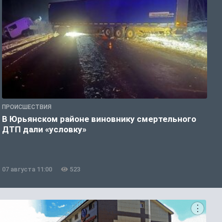
ПРОИСШЕСТВИЯ
П
В Юрьянском районе виновнику смертельного
В
ДТП дали «условку»
е
07 августа 11:00
523
0