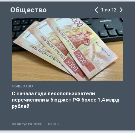
Общество
1 из 12
ОБЩЕСТВО
Г
С начала года лесопользователи
перечислили в бюджет РФ более 1,4 млрд
п
рублей
09 августа 10:00
302
0