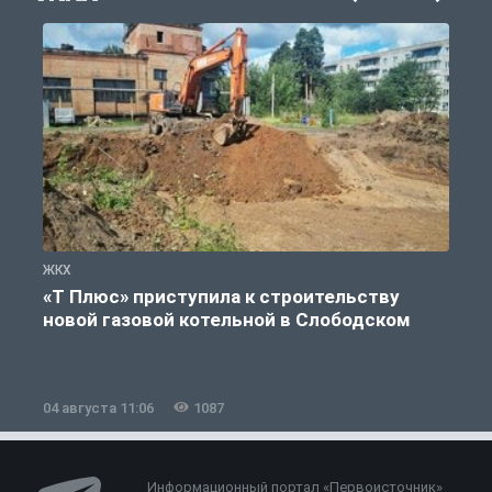
ЖКХ
Ж
«Т Плюс» приступила к строительству
новой газовой котельной в Слободском
04 августа 11:06
1087
0
Информационный портал «Первоисточник»