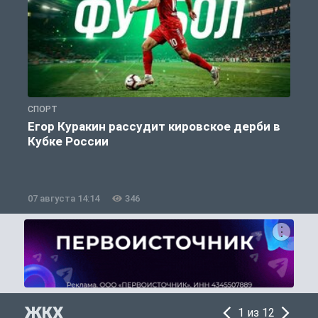
СПОРТ
С
Егор Куракин рассудит кировское дерби в
Кубке России
«
07 августа 14:14
346
0
ЖКХ
1 из 12