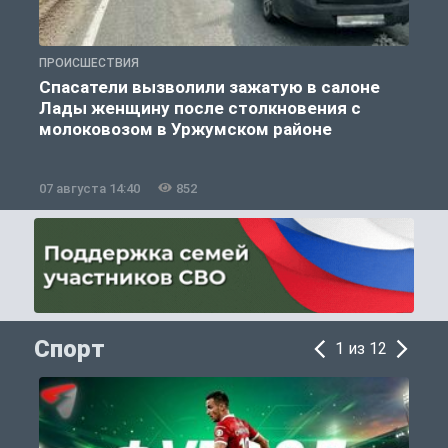
ПРОИСШЕСТВИЯ
П
Спасатели вызволили зажатую в салоне
Лады женщину после столкновения с
молоковозом в Уржумском районе
07 августа 14:40
852
0
Спорт
1 из 12