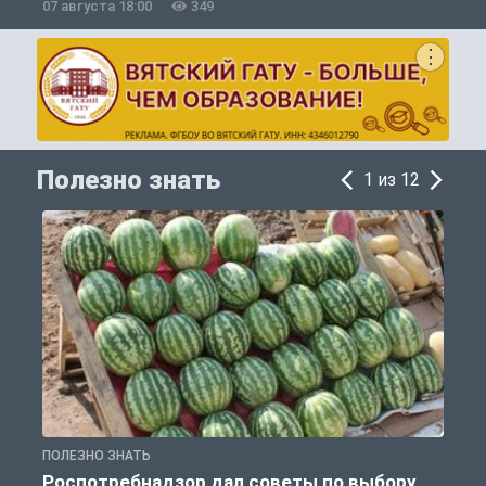
07 августа 18:00
349
0
Полезно знать
1 из 12
ПОЛЕЗНО ЗНАТЬ
П
Роспотребнадзор дал советы по выбору