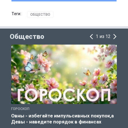
Теги:
ОБЩЕСТВО
Общество
1 из 12
ГОРОСКОП
П
Овны - избегайте импульсивных покупок,а
Девы - наведите порядок в финансах