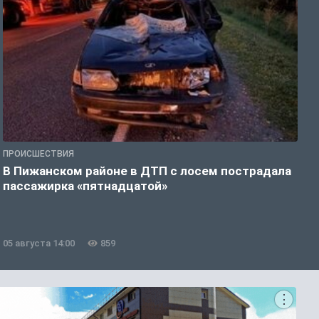
ПРОИСШЕСТВИЯ
П
В Пижанском районе в ДТП с лосем пострадала
Т
пассажирка «пятнадцатой»
р
05 августа 14:00
859
0