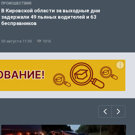
ПРОИСШЕСТВИЯ
А
В Кировской области за выходные дни
В
задержали 49 пьяных водителей и 63
в
бесправников
03 августа 11:30
1016
3