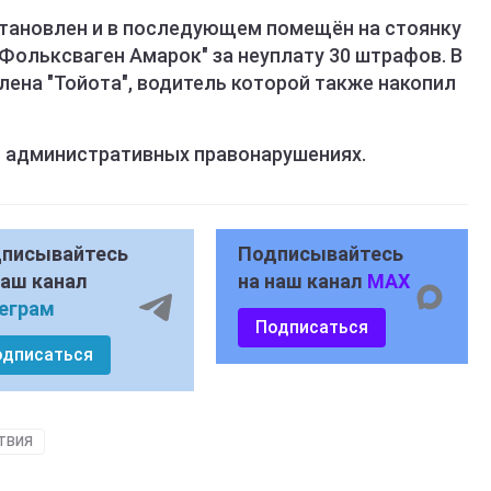
тановлен и в последующем помещён на стоянку
ольксваген Амарок" за неуплату 30 штрафов. В
лена "Тойота", водитель которой также накопил
б административных правонарушениях.
писывайтесь
Подписывайтесь
наш канал
на наш канал
MAX
еграм
Подписаться
одписаться
ТВИЯ