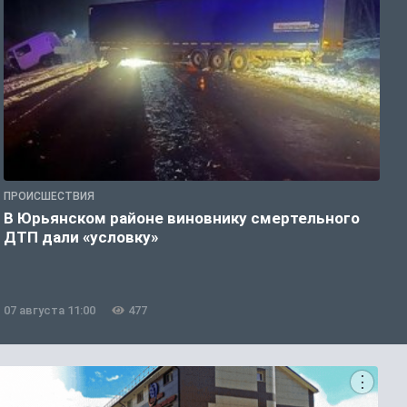
ПРОИСШЕСТВИЯ
П
В Юрьянском районе виновнику смертельного
В
ДТП дали «условку»
е
07 августа 11:00
477
0