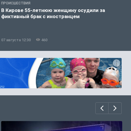
ПРОИСШЕСТВИЯ
П
В Кирове 55-летнюю женщину осудили за
В
фиктивный брак с иностранцем
07 августа 12:30
460
0