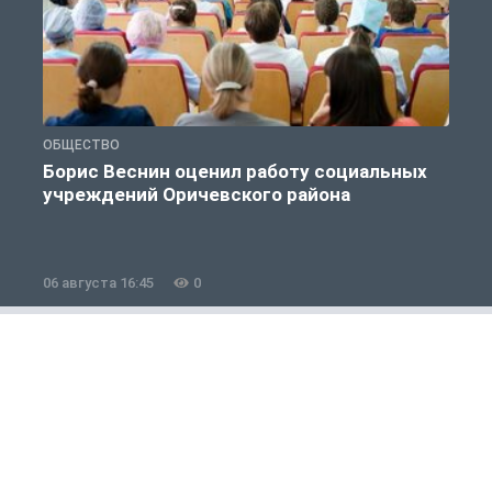
ОБЩЕСТВО
С
Борис Веснин оценил работу социальных
учреждений Оричевского района
06 августа 16:45
0
0
Полезно знать
1 из 12