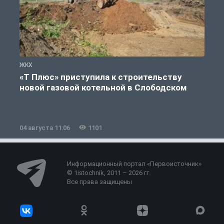
ЖКХ
Ж
«Т Плюс» приступила к строительству
новой газовой котельной в Слободском
04 августа 11:06
1101
0
Информационный портал «Первоисточник»
© 1istochnik, 2011 – 2026 гг.
Все права защищены