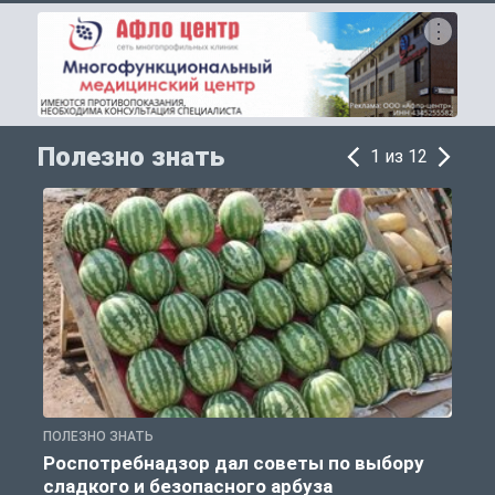
Полезно знать
1 из 12
ПОЛЕЗНО ЗНАТЬ
П
Роспотребнадзор дал советы по выбору
сладкого и безопасного арбуза