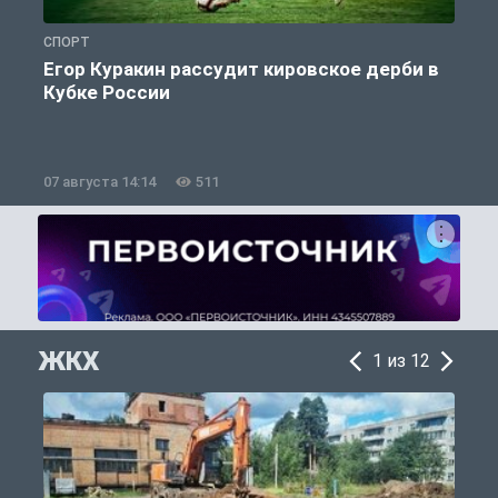
СПОРТ
С
Егор Куракин рассудит кировское дерби в
Кубке России
«
07 августа 14:14
511
0
ЖКХ
1 из 12