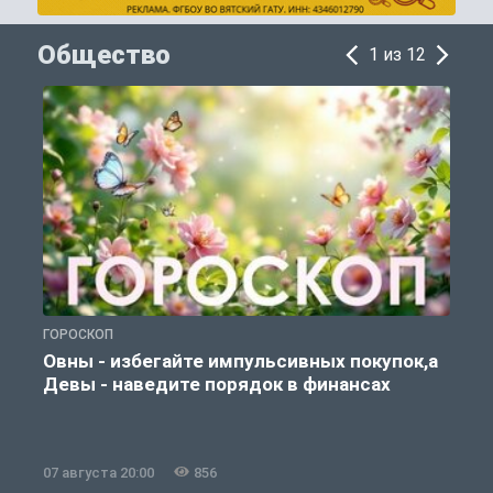
Общество
1 из 12
ГОРОСКОП
П
Овны - избегайте импульсивных покупок,а
Девы - наведите порядок в финансах
07 августа 20:00
856
0