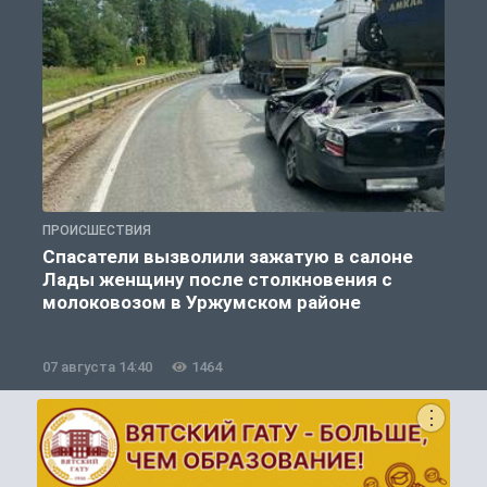
ПРОИСШЕСТВИЯ
П
Спасатели вызволили зажатую в салоне
Лады женщину после столкновения с
молоковозом в Уржумском районе
07 августа 14:40
1464
0