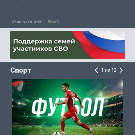
07 августа 18:00
687
0
Спорт
1 из 12