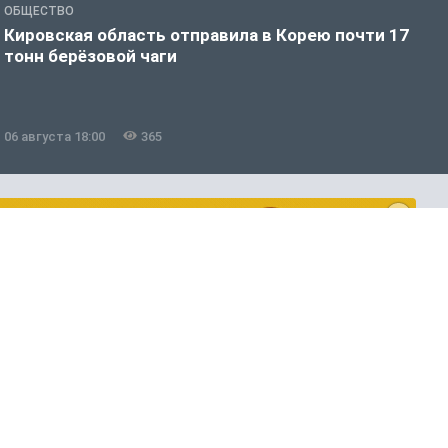
ОБЩЕСТВО
О
Кировская область отправила в Корею почти 17
Д
тонн берёзовой чаги
г
06 августа 18:00
365
0