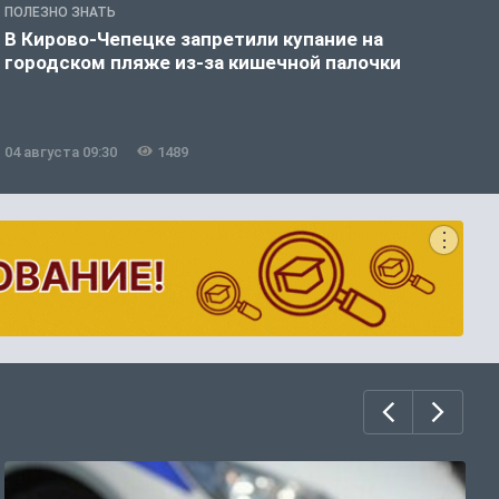
ПОЛЕЗНО ЗНАТЬ
З
В Кирово-Чепецке запретили купание на
К
городском пляже из-за кишечной палочки
п
04 августа 09:30
1489
0