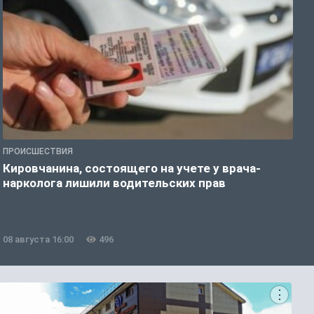
ПРОИСШЕСТВИЯ
О
Кировчанина, состоящего на учете у врача-
В
нарколога лишили водительских прав
н
08 августа 16:00
496
0