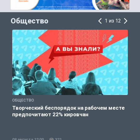
Общество
1 из 12
ОБЩЕСТВО
П
Творческий беспорядок на рабочем месте
предпочитают 22% кировчан
08 августа 12:00
321
0