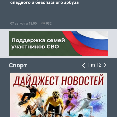
сладкого и безопасного арбуза
07 августа 18:00
932
0
Спорт
1 из 12