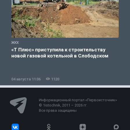
ЖКХ
Ж
«Т Плюс» приступила к строительству
новой газовой котельной в Слободском
04 августа 11:06
1120
0
Информационный портал «Первоисточник»
© 1istochnik, 2011 – 2026 гг.
Все права защищены