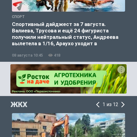
СПОРТ
С
Спортивный дайджест за 7 августа.
Валиева, Трусова и ещё 24 фигуриста
получили нейтральный статус, Андреева
вылетела в 1/16, Араухо уходит в
«Ливерпуль»
08 августа 10:45
418
0
ЖКХ
1 из 12